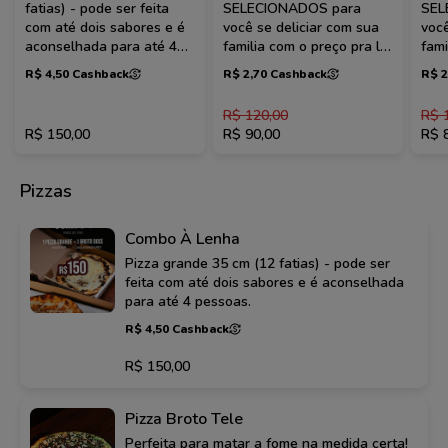
fatias) - pode ser feita
SELECIONADOS para
SEL
com até dois sabores e é
você se deliciar com sua
você
aconselhada para até 4
familia com o preço pra lá
fami
pessoas.
de ESPECIAL! Aproveite,
de E
R$ 4,50 Cashback
R$ 2,70 Cashback
R$ 2
promoção por tempo
pro
limitado!
limi
R$ 120,00
R$ 
R$ 150,00
R$ 90,00
R$ 
Pizzas
Combo À Lenha
Pizza grande 35 cm (12 fatias) - pode ser
feita com até dois sabores e é aconselhada
para até 4 pessoas.
R$ 4,50 Cashback
R$ 150,00
Pizza Broto Tele
Perfeita para matar a fome na medida certa!